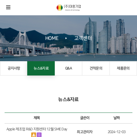
HOME
고객센터
공지사항
뉴스&자료
Q&A
견적문의
제품문의
뉴스&자료
제목
글쓴이
날짜
Apple 제조업 R&D 지원센터 12월 SME Day
최고관리자
2024-12-03