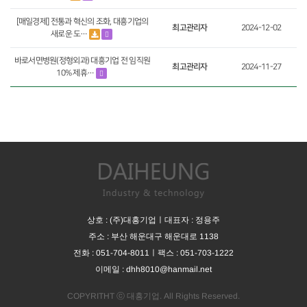
[매일경제] 전통과 혁신의 조화, 대흥기업의
최고관리자
2024-12-02
새로운 도…
바로서면병원(정형외과) 대흥기업 전 임직원
최고관리자
2024-11-27
10% 제휴…
상호 : (주)대흥기업
ㅣ
대표자 : 정용주
주소 : 부산 해운대구 해운대로 1138
전화 : 051-704-8011
ㅣ
팩스 : 051-703-1222
이메일 : dhh8010@hanmail.net
COPYRITHT ⓒ 대흥기업. All Rights Reserved.